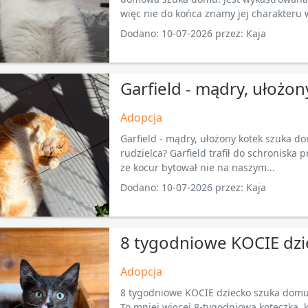
więc nie do końca znamy jej charakteru w
Dodano: 10-07-2026 przez: Kaja
Garfield - mądry, ułożo
Adopcja
Garfield - mądry, ułożony kotek szuka d
rudzielca? Garfield trafił do schroniska
że kocur bytował nie na naszym...
Dodano: 10-07-2026 przez: Kaja
8 tygodniowe KOCIE dz
Adopcja
8 tygodniowe KOCIE dziecko szuka domu!
To mniej więcej 8-tygodniowa koteczka,