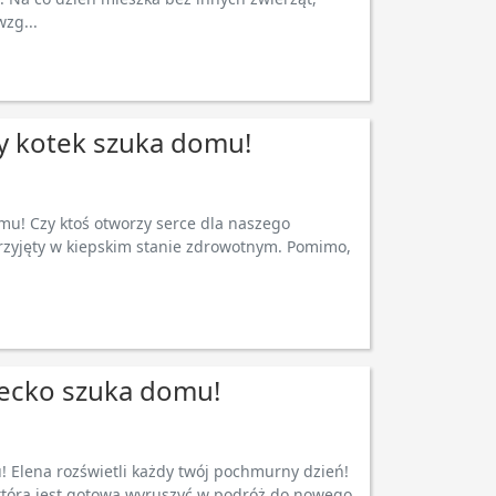
zg...
ny kotek szuka domu!
omu! Czy ktoś otworzy serce dla naszego
 przyjęty w kiepskim stanie zdrowotnym. Pomimo,
iecko szuka domu!
 Elena rozświetli każdy twój pochmurny dzień!
 która jest gotowa wyruszyć w podróż do nowego