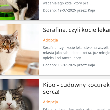
wspaniałego kota, który pra...
Dodano: 19-07-2026 przez: Kaja
Serafina, czyli kocie lek
Adopcja
Serafina, czyli kocie lekarstwo na wszelki
miasta jako zabiedzona kotka. Już minęło
opieką i od tamtej pory...
Dodano: 18-07-2026 przez: Kaja
Kibo - cudowny kocurek
serca!
Adopcja
Kibo - cudowny kocurek roztopi nawet naj