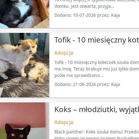
domku. Jest otwarta, przyja...
Dodano: 10-07-2026 przez: Kaja
Tofik - 10 miesięczny k
Adopcja
Tofik - 10 miesięczny koteczek szuka domu
ma imię. Teraz brakuje mu już tylko domu
psów nie sprawdzono...
Dodano: 21-06-2026 przez: Kaja
Koks – młodziutki, wyj
Adopcja
Black panther- Koks szuka domu! Przeds
który razem ze swoim bratem Puchatkiem 