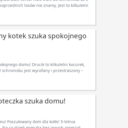
poprzednich losów nie znamy. Jest to kilkuletni
any kotek szuka spokojnego
okojnego domu! Drucik to kilkuletni kocurek,
 schronisku jest wycofany i przestraszony –
teczka szuka domu!
! Poszukiwany dom dla kotki! 5-letnia
Na co dzień mieszka bez innych zwierząt,