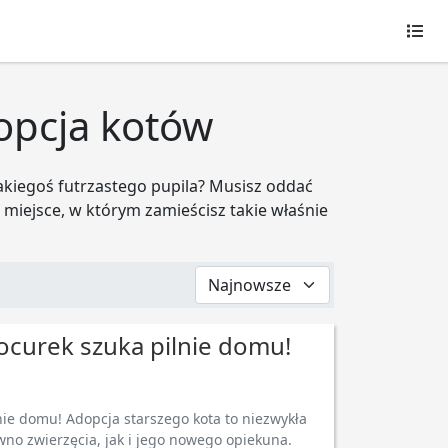
Ogł
opcja kotów
akiegoś futrzastego pupila? Musisz oddać
 miejsce, w którym zamieścisz takie właśnie
kocurek szuka pilnie domu!
nie domu! Adopcja starszego kota to niezwykła
wno zwierzęcia, jak i jego nowego opiekuna.