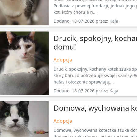
Podlasia z pewnej fundacji, jednak jego 
kot, który choruje n...
Dodano: 18-07-2026 przez: Kaja
Drucik, spokojny, koch
domu!
Adopcja
Drucik, spokojny, kochany kotek szuka sp
który bardzo potrzebuje swojej szansy. W
hałas i otoczenie sprawiają,...
Dodano: 18-07-2026 przez: Kaja
Domowa, wychowana ko
Adopcja
Domowa, wychowana koteczka szuka domu
domowa szuka domu. Jest wykastrowana. 