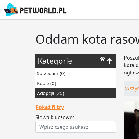
Oddam kota raso
Poszuk
Kategorie
kota d
ogłos
Sprzedam
(0)
Kupię
(0)
Wszys
Adopcja
(25)
Pokaż filtry
Słowa kluczowe: