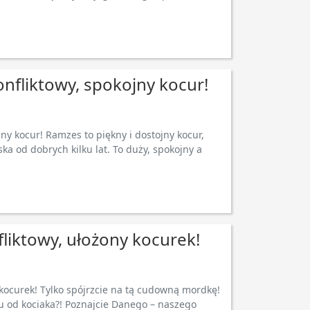
onfliktowy, spokojny kocur!
jny kocur! Ramzes to piękny i dostojny kocur,
a od dobrych kilku lat. To duży, spokojny a
fliktowy, ułożony kocurek!
 kocurek! Tylko spójrzcie na tą cudowną mordkę!
ku od kociaka?! Poznajcie Danego – naszego