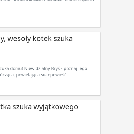
ny, wesoły kotek szuka
szuka domu! Niewidzialny Bryś - poznaj jego
kończąca, powielająca się opowieść-
otka szuka wyjątkowego