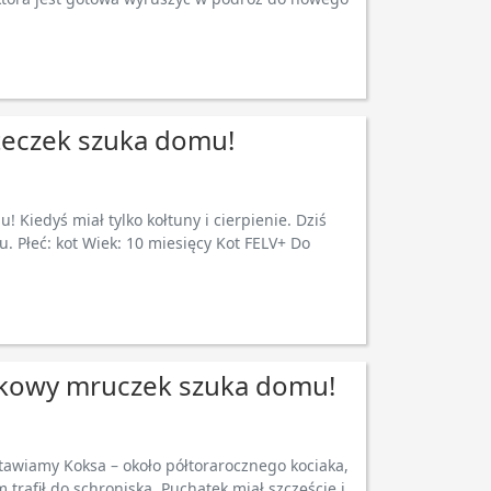
oteczek szuka domu!
! Kiedyś miał tylko kołtuny i cierpienie. Dziś
. Płeć: kot Wiek: 10 miesięcy Kot FELV+ Do
ątkowy mruczek szuka domu!
tawiamy Koksa – około półtorarocznego kociaka,
trafił do schroniska. Puchatek miał szczęście i