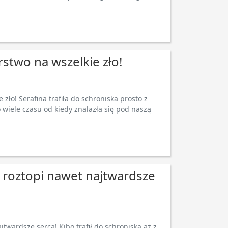
arstwo na wszelkie zło!
e zło! Serafina trafiła do schroniska prosto z
 wiele czasu od kiedy znalazła się pod naszą
 roztopi nawet najtwardsze
twardsze serca! Kibo trafił do schroniska aż z